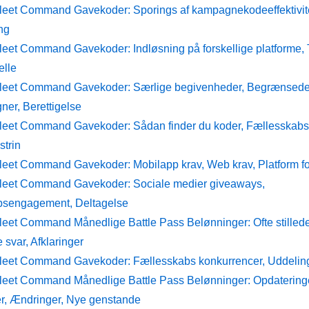
Fleet Command Gavekoder: Sporings af kampagnekodeeffektivite
ng
Fleet Command Gavekoder: Indløsning på forskellige platforme,
elle
Fleet Command Gavekoder: Særlige begivenheder, Begrænsed
ner, Berettigelse
Fleet Command Gavekoder: Sådan finder du koder, Fællesskabs
strin
Fleet Command Gavekoder: Mobilapp krav, Web krav, Platform fo
Fleet Command Gavekoder: Sociale medier giveaways,
bsengagement, Deltagelse
Fleet Command Månedlige Battle Pass Belønninger: Ofte stilled
 svar, Afklaringer
Fleet Command Gavekoder: Fællesskabs konkurrencer, Uddeling
Fleet Command Månedlige Battle Pass Belønninger: Opdatering
r, Ændringer, Nye genstande