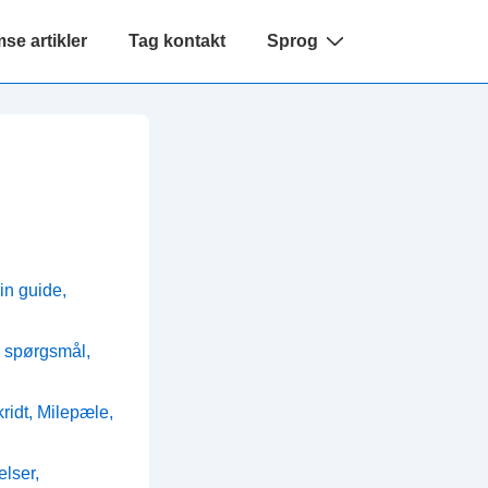
e artikler
Tag kontakt
Sprog
in guide,
e spørgsmål,
idt, Milepæle,
lser,