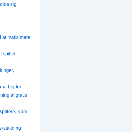
olde sig
il at maksimere
spillet,
inger,
amarbejder
ng af gratis
spillere, Kom
e-stakning