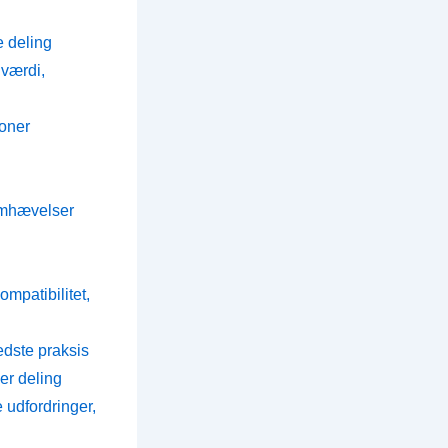
 deling
værdi,
oner
emhævelser
mpatibilitet,
dste praksis
er deling
udfordringer,