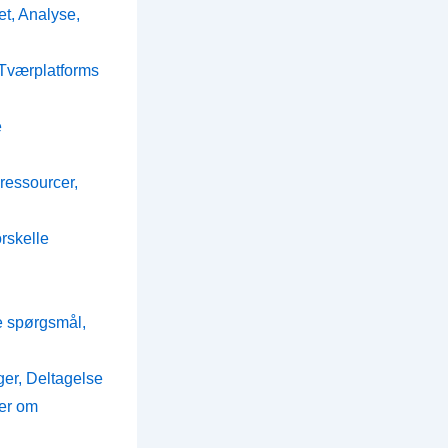
t, Analyse,
 Tværplatforms
e
ressourcer,
rskelle
e spørgsmål,
er, Deltagelse
er om