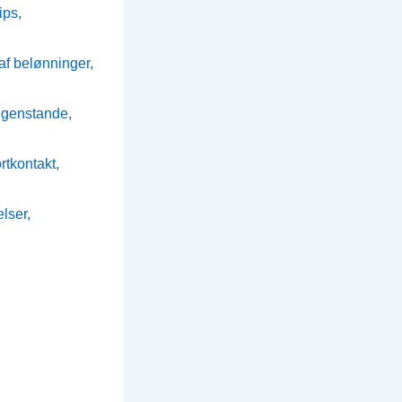
ips,
f belønninger,
 genstande,
tkontakt,
lser,