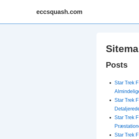
↓
eccsquash.com
Skip
to
Main
Content
Sitema
Posts
Star Trek 
Almindelige
Star Trek 
Detaljered
Star Trek 
Præstation
Star Trek 