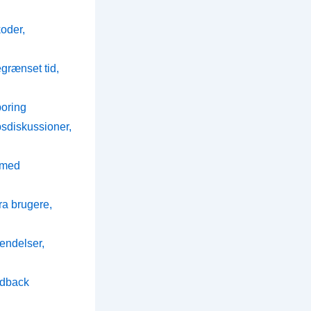
oder,
grænset tid,
poring
sdiskussioner,
 med
a brugere,
endelser,
edback