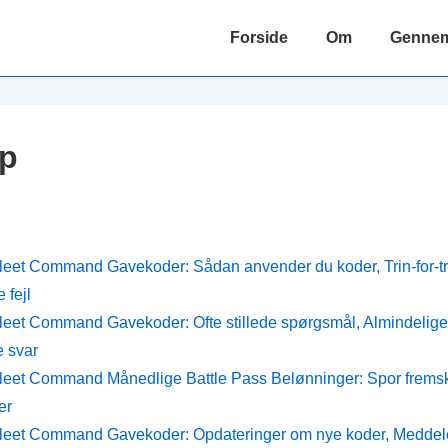
Main
Forside
Om
Gennems
Navigation
p
Fleet Command Gavekoder: Sådan anvender du koder, Trin-for-tr
 fejl
Fleet Command Gavekoder: Ofte stillede spørgsmål, Almindelig
e svar
Fleet Command Månedlige Battle Pass Belønninger: Spor fremskr
er
Fleet Command Gavekoder: Opdateringer om nye koder, Meddele