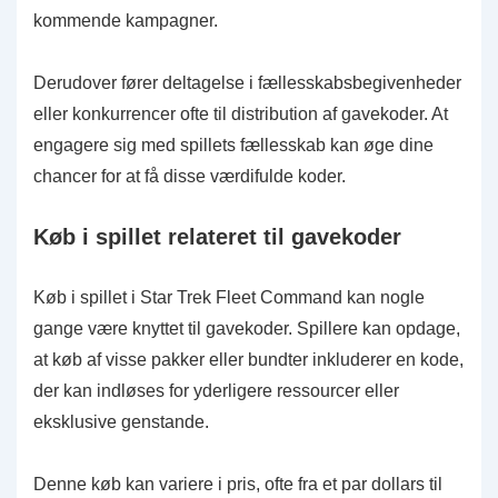
kommende kampagner.
Derudover fører deltagelse i fællesskabsbegivenheder
eller konkurrencer ofte til distribution af gavekoder. At
engagere sig med spillets fællesskab kan øge dine
chancer for at få disse værdifulde koder.
Køb i spillet relateret til gavekoder
Køb i spillet i Star Trek Fleet Command kan nogle
gange være knyttet til gavekoder. Spillere kan opdage,
at køb af visse pakker eller bundter inkluderer en kode,
der kan indløses for yderligere ressourcer eller
eksklusive genstande.
Denne køb kan variere i pris, ofte fra et par dollars til