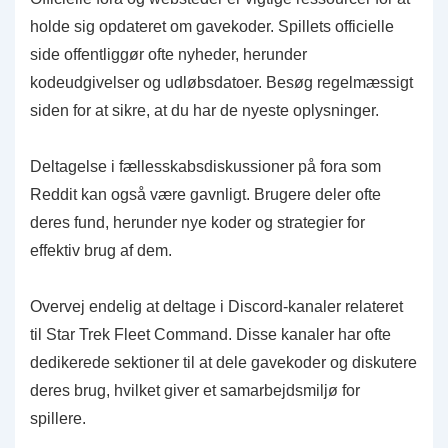
holde sig opdateret om gavekoder. Spillets officielle
side offentliggør ofte nyheder, herunder
kodeudgivelser og udløbsdatoer. Besøg regelmæssigt
siden for at sikre, at du har de nyeste oplysninger.
Deltagelse i fællesskabsdiskussioner på fora som
Reddit kan også være gavnligt. Brugere deler ofte
deres fund, herunder nye koder og strategier for
effektiv brug af dem.
Overvej endelig at deltage i Discord-kanaler relateret
til Star Trek Fleet Command. Disse kanaler har ofte
dedikerede sektioner til at dele gavekoder og diskutere
deres brug, hvilket giver et samarbejdsmiljø for
spillere.