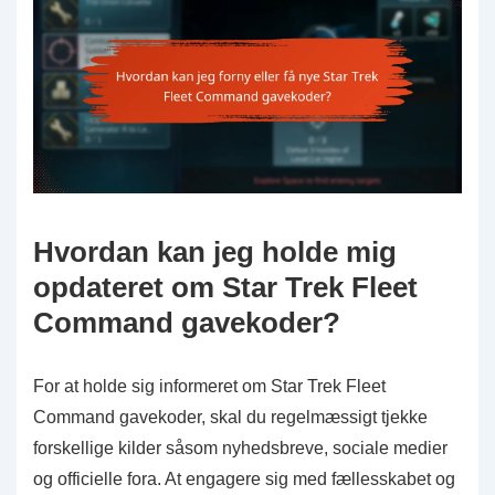
Hvordan kan jeg holde mig
opdateret om Star Trek Fleet
Command gavekoder?
For at holde sig informeret om Star Trek Fleet
Command gavekoder, skal du regelmæssigt tjekke
forskellige kilder såsom nyhedsbreve, sociale medier
og officielle fora. At engagere sig med fællesskabet og