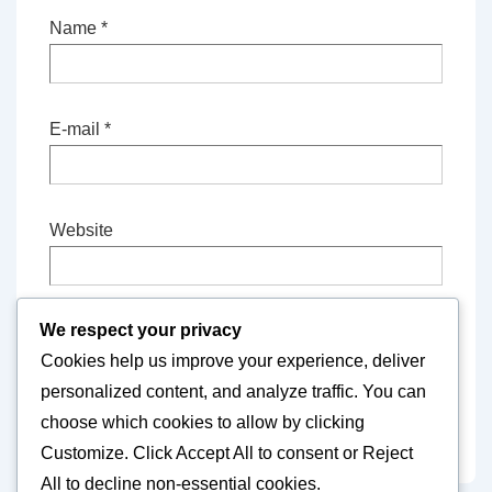
Name
*
E-mail
*
Website
We respect your privacy
Save my name, email, and website in this
Cookies help us improve your experience, deliver
browser for the next time I comment.
personalized content, and analyze traffic. You can
choose which cookies to allow by clicking
Customize
. Click
Accept All
to consent or
Reject
All
to decline non-essential cookies.