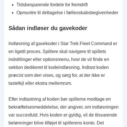
Tidsbesparende fordele for fremdrift
Opmuntre til deltagelse i fællesskabsbegivenheder
Sådan indløser du gavekoder
Indløsning af gavekoder i Star Trek Fleet Command er
en ligetil proces. Spillere skal navigere til spillets
indstillinger eller optionsmenu, hvor de vil finde en
sektion dedikeret til kodeindløsning. Indtast koden
præcist som den vises, og sørg for, at der ikke er
tastefejl eller ekstra mellemrum.
Efter indtastning af koden bør spillerne modtage en
bekræftelsesmeddelelse, der angiver, om indløsningen
var succesfuld. Hvis koden er gyldig, vil de tilsvarende
belønninger blive tilføjet til spillerens konto. Det