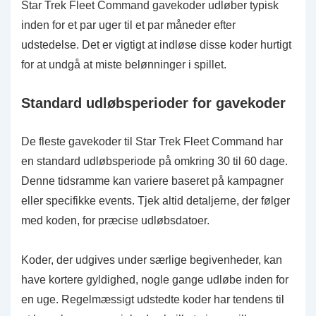
Star Trek Fleet Command gavekoder udløber typisk
inden for et par uger til et par måneder efter
udstedelse. Det er vigtigt at indløse disse koder hurtigt
for at undgå at miste belønninger i spillet.
Standard udløbsperioder for gavekoder
De fleste gavekoder til Star Trek Fleet Command har
en standard udløbsperiode på omkring 30 til 60 dage.
Denne tidsramme kan variere baseret på kampagner
eller specifikke events. Tjek altid detaljerne, der følger
med koden, for præcise udløbsdatoer.
Koder, der udgives under særlige begivenheder, kan
have kortere gyldighed, nogle gange udløbe inden for
en uge. Regelmæssigt udstedte koder har tendens til