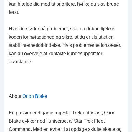
kan hjælpe dig med at prioritere, hvilke du skal bruge
først.
Hvis du støder på problemer, skal du dobbelttjekke
koden for nøjagtighed og sikre, at du er tilsluttet en
stabil internetforbindelse. Hvis problemerne fortsætter,
kan du overveje at kontakte kundesupport for
assistance.
About
Orion Blake
En passioneret gamer og Star Trek-entusiast, Orion
Blake dykker ned i universet af Star Trek Fleet
Command. Med en evne til at opdage skjulte skatte og