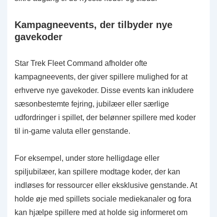
Kampagneevents, der tilbyder nye
gavekoder
Star Trek Fleet Command afholder ofte
kampagneevents, der giver spillere mulighed for at
erhverve nye gavekoder. Disse events kan inkludere
sæsonbestemte fejring, jubilæer eller særlige
udfordringer i spillet, der belønner spillere med koder
til in-game valuta eller genstande.
For eksempel, under store helligdage eller
spiljubilæer, kan spillere modtage koder, der kan
indløses for ressourcer eller eksklusive genstande. At
holde øje med spillets sociale mediekanaler og fora
kan hjælpe spillere med at holde sig informeret om