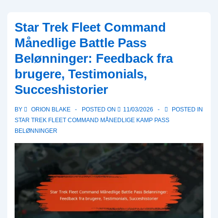
Fleet
Command
Star Trek Fleet Command
Månedlige
Månedlige Battle Pass
Battle
Belønninger: Feedback fra
Pass
brugere, Testimonials,
Belønninger:
Integration
Succeshistorier
med
BY
ORION BLAKE
POSTED ON
11/03/2026
POSTED IN
gavekoder,
STAR TREK FLEET COMMAND MÅNEDLIGE KAMP PASS
kampagnekoder,
BELØNNINGER
synergiserende
fordele