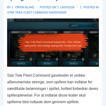
koder,
BY
ORION BLAKE
POSTED ON
13/03/2026
POSTED IN
Trin-
STAR TREK FLEET COMMAND GAVEKODER
for-
trin
guide,
Almindelige
fejl
Star Trek Fleet Command gavekoder er unikke
alfanumeriske strenge, som spillere kan indløse for
værdifulde belønninger i spillet, hvilket forbedrer deres
spilleoplevelse. For at indløse disse koder skal
spillerne blot indtaste dem gennem spillets