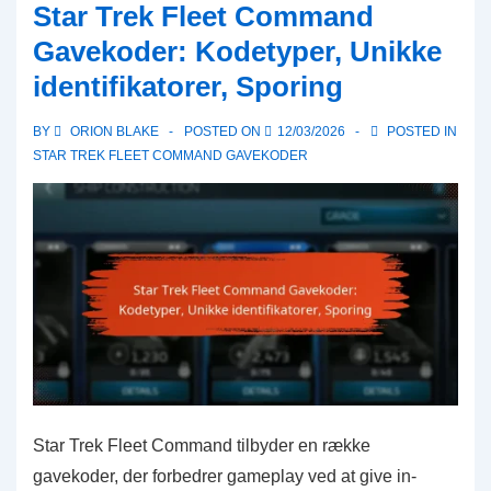
Star Trek Fleet Command
Gavekoder:
Gavekoder: Kodetyper, Unikke
Kampagnebegivenheder,
identifikatorer, Sporing
Tilbud
i
BY
ORION BLAKE
POSTED ON
12/03/2026
POSTED IN
begrænset
STAR TREK FLEET COMMAND GAVEKODER
tid,
Berettigelse
Star Trek Fleet Command tilbyder en række
gavekoder, der forbedrer gameplay ved at give in-