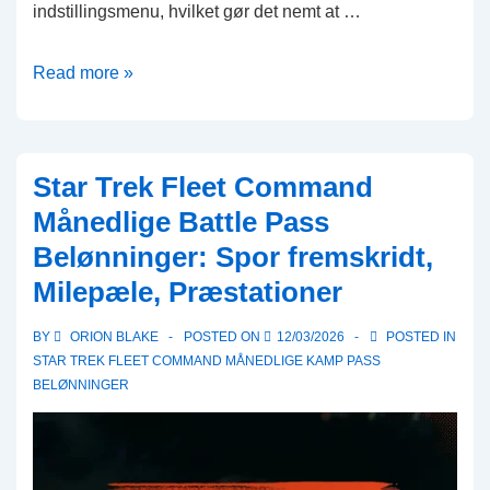
indstillingsmenu, hvilket gør det nemt at …
Star
Read more »
Trek
Fleet
Command
Star Trek Fleet Command
Gavekoder:
Månedlige Battle Pass
Ofte
Belønninger: Spor fremskridt,
stillede
Milepæle, Præstationer
spørgsmål,
Almindelige
BY
ORION BLAKE
POSTED ON
12/03/2026
POSTED IN
spørgsmål,
STAR TREK FLEET COMMAND MÅNEDLIGE KAMP PASS
Detaljerede
BELØNNINGER
svar