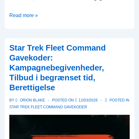
Star
Read more »
Trek
Fleet
Command
Star Trek Fleet Command
Gavekoder:
Gavekoder:
Sæsonbestemte
Kampagnebegivenheder,
tilbud,
Tilbud i begrænset tid,
Eksklusive
koder,
Berettigelse
Indløsningsproces
BY
ORION BLAKE
POSTED ON
12/03/2026
POSTED IN
STAR TREK FLEET COMMAND GAVEKODER