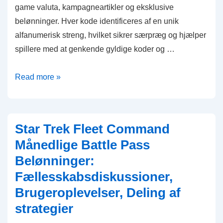
game valuta, kampagneartikler og eksklusive
belønninger. Hver kode identificeres af en unik
alfanumerisk streng, hvilket sikrer særpræg og hjælper
spillere med at genkende gyldige koder og …
Star
Read more »
Trek
Fleet
Command
Star Trek Fleet Command
Gavekoder:
Månedlige Battle Pass
Kodetyper,
Belønninger:
Unikke
Fællesskabsdiskussioner,
identifikatorer,
Sporing
Brugeroplevelser, Deling af
strategier