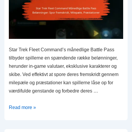
Star Trek Fleet Command’s månedlige Battle Pass
tilbyder spillerne en spændende række belønninger,
herunder in-game valutaer, eksklusive karakterer og
skibe. Ved effektivt at spore deres fremskridt gennem
milepæle og præstationer kan spillerne låse op for
værdifulde genstande og forbedre deres …
Star
Read more »
Trek
Fleet
Command