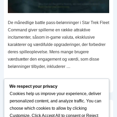
De månedlige battle pass-belønninger i Star Trek Fleet
Command giver spillerne en række attraktive
incitamenter, såsom in-game valuta, eksklusive
karakterer og værdifulde opgraderinger, der forbedrer
deres spilleoplevelse. Mens mange brugere
værdsætter den engagement og værdi, som disse
belønninger tilbyder, inkluderer …
Star
Read more »
We respect your privacy
Trek
Cookies help us improve your experience, deliver
Fleet
personalized content, and analyze traffic. You can
Command
choose which cookies to allow by clicking
Månedlige
Posts
1
2
3
…
5
Next
Customize
. Click
Accept All
to consent or
Reject