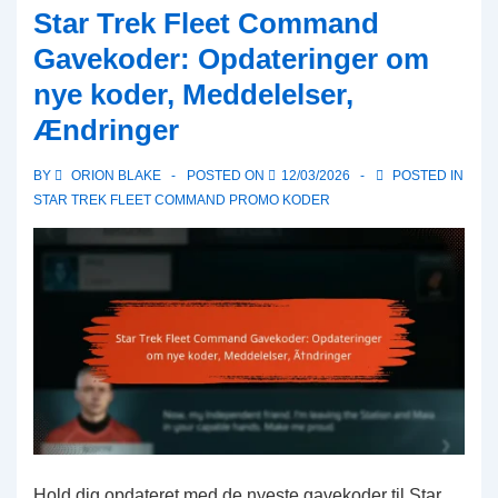
Star Trek Fleet Command
Månedlige
Gavekoder: Opdateringer om
Battle
nye koder, Meddelelser,
Pass
Ændringer
Belønninger:
Spor
BY
ORION BLAKE
POSTED ON
12/03/2026
POSTED IN
fremskridt,
STAR TREK FLEET COMMAND PROMO KODER
Milepæle,
Præstationer
Hold dig opdateret med de nyeste gavekoder til Star