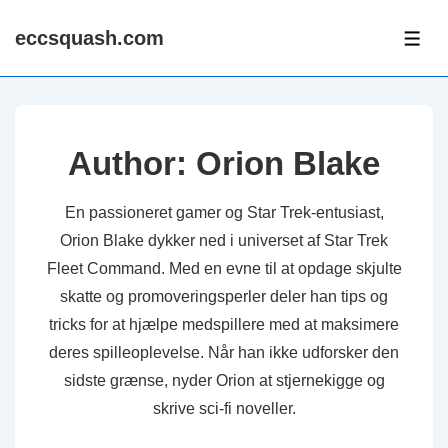
↓
eccsquash.com
Skip
ME
to
Main
Content
Author:
Orion Blake
En passioneret gamer og Star Trek-entusiast,
Orion Blake dykker ned i universet af Star Trek
Fleet Command. Med en evne til at opdage skjulte
skatte og promoveringsperler deler han tips og
tricks for at hjælpe medspillere med at maksimere
deres spilleoplevelse. Når han ikke udforsker den
sidste grænse, nyder Orion at stjernekigge og
skrive sci-fi noveller.