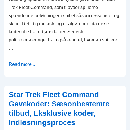
Trek Fleet Command, som tilbyder spillerne
spændende belønninger i spillet såsom ressourcer og
skibe. Rettidig indtastning er afgørende, da disse
koder ofte har udløbsdatoer. Seneste
politikopdateringer har også ændret, hvordan spillere
…
Star
Read more »
Trek
Fleet
Command
Star Trek Fleet Command
Gavekoder:
Gavekoder: Sæsonbestemte
Opdateringer
tilbud, Eksklusive koder,
om
Indløsningsproces
nye
koder,