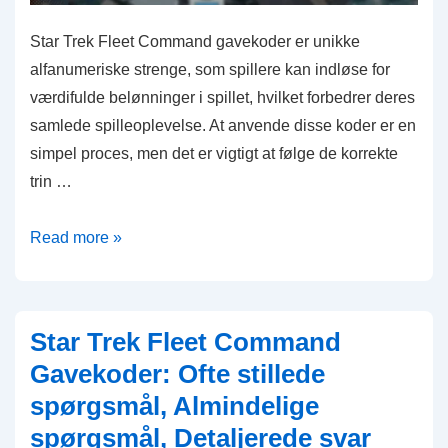
Star Trek Fleet Command gavekoder er unikke
alfanumeriske strenge, som spillere kan indløse for
værdifulde belønninger i spillet, hvilket forbedrer deres
samlede spilleoplevelse. At anvende disse koder er en
simpel proces, men det er vigtigt at følge de korrekte
trin …
Star
Read more »
Trek
Fleet
Command
Star Trek Fleet Command
Gavekoder:
Gavekoder: Ofte stillede
Sådan
spørgsmål, Almindelige
anvender
spørgsmål, Detaljerede svar
du