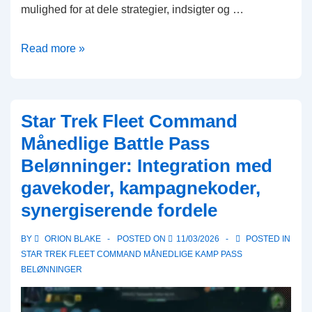
mulighed for at dele strategier, indsigter og …
Star
Read more »
Trek
Fleet
Command
Star Trek Fleet Command
Månedlige
Månedlige Battle Pass
Battle
Belønninger: Integration med
Pass
gavekoder, kampagnekoder,
Belønninger:
Fællesskabsdiskussioner,
synergiserende fordele
Brugeroplevelser,
BY
ORION BLAKE
POSTED ON
11/03/2026
POSTED IN
Deling
STAR TREK FLEET COMMAND MÅNEDLIGE KAMP PASS
af
BELØNNINGER
strategier