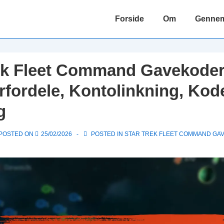
Main
Forside
Om
Gennems
Navigation
ek Fleet Command Gavekoder
rfordele, Kontolinkning, Kod
g
POSTED ON
25/02/2026
POSTED IN
STAR TREK FLEET COMMAND GA