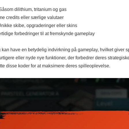
åsom dilithium, tritanium og gas
me credits eller særlige valutaer
ikke skibe, opgraderinger eller skins
rtidige forbedringer til at fremskynde gameplay
kan have en betydelig indvirkning på gameplay, hvilket giver s
urtigere eller nyde nye funktioner, der forbedrer deres strategis
tte disse koder for at maksimere deres spilleoplevelse.