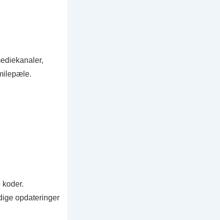
mediekanaler,
milepæle.
e koder.
tidige opdateringer