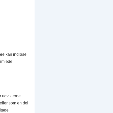
ere kan indløse
 samlede
 udviklerne
 eller som en del
dtage