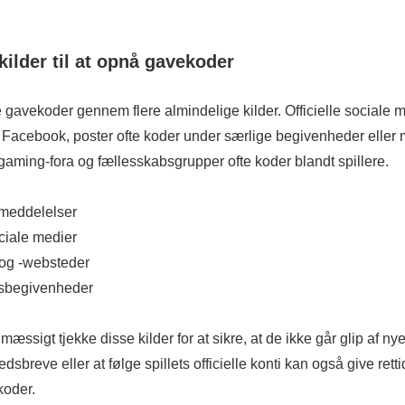
kilder til at opnå gavekoder
e gavekoder gennem flere almindelige kilder. Officielle sociale 
 Facebook, poster ofte koder under særlige begivenheder eller 
aming-fora og fællesskabsgrupper ofte koder blandt spillere.
ilmeddelelser
ciale medier
og -websteder
sbegivenheder
mæssigt tjekke disse kilder for at sikre, at de ikke går glip af ny
edsbreve eller at følge spillets officielle konti kan også give ret
koder.