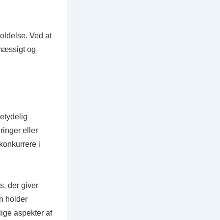
oldelse. Ved at
lmæssigt og
etydelig
inger eller
 konkurrere i
, der giver
on holder
lige aspekter af