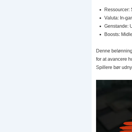
Ressourcer: S
Valuta: In-ga
Genstande: Un
Boosts: Midle
Denne belønning 
for at avancere h
Spillere bør udny