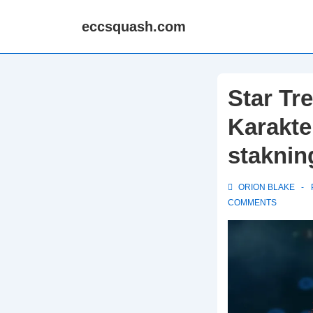
↓
eccsquash.com
Skip
to
Main
Content
Star Tr
Karakte
staknin
ORION BLAKE
COMMENTS