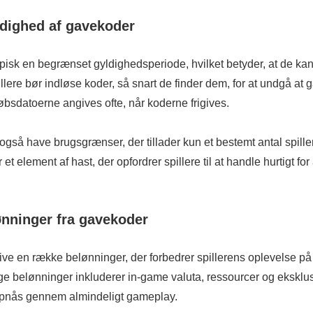
dighed af gavekoder
isk en begrænset gyldighedsperiode, hvilket betyder, at de kan
llere bør indløse koder, så snart de finder dem, for at undgå at g
bsdatoerne angives ofte, når koderne frigives.
gså have brugsgrænser, der tillader kun et bestemt antal spille
r et element af hast, der opfordrer spillere til at handle hurtigt for
ønninger fra gavekoder
e en række belønninger, der forbedrer spillerens oplevelse på 
ge belønninger inkluderer in-game valuta, ressourcer og eksklu
 opnås gennem almindeligt gameplay.