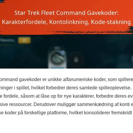
Command gavekoder er unikke alfanumeriske koder, som spillere
inger i spillet, hvilket forbedrer deres samlede spilleoplevelse
ge fordele, såsom at låse op for nye karakterer, forbedre deres e
usive ressourcer. Derudover muliggør sammenkædning af konti e
se koder på forskellige platforme, hvilket konsoliderer fremskri