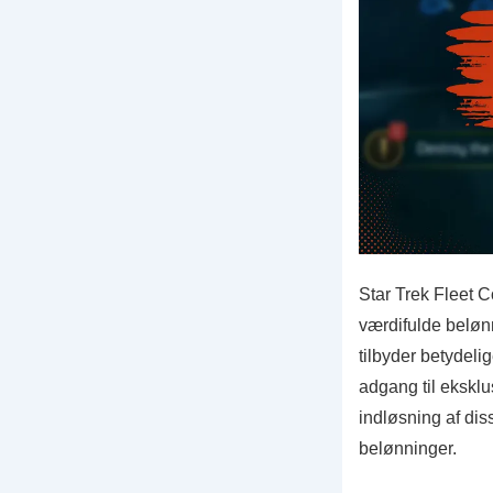
Star Trek Fleet 
værdifulde belønn
tilbyder betydeli
adgang til ekskl
indløsning af dis
belønninger.