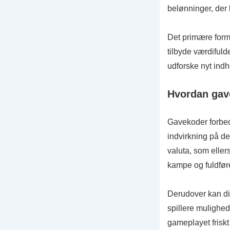
belønninger, der 
Det primære formå
tilbyde værdifuld
udforske nyt indh
Hvordan gav
Gavekoder forbed
indvirkning på de
valuta, som ellers
kampe og fuldføre
Derudover kan dis
spillere mulighed
gameplayet friskt 