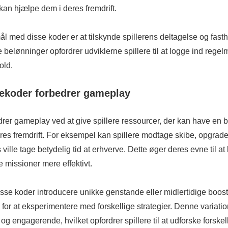
kan hjælpe dem i deres fremdrift.
l med disse koder er at tilskynde spillerens deltagelse og fasth
e belønninger opfordrer udviklerne spillere til at logge ind rege
old.
ekoder forbedrer gameplay
rer gameplay ved at give spillere ressourcer, der kan have en b
res fremdrift. For eksempel kan spillere modtage skibe, opgrader
 ville tage betydelig tid at erhverve. Dette øger deres evne til at
 missioner mere effektivt.
se koder introducere unikke genstande eller midlertidige boosts
 for at eksperimentere med forskellige strategier. Denne variati
og engagerende, hvilket opfordrer spillere til at udforske forskel