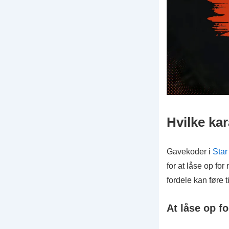
Hvilke ka
Gavekoder i
Star
for at låse op fo
fordele kan føre t
At låse op f