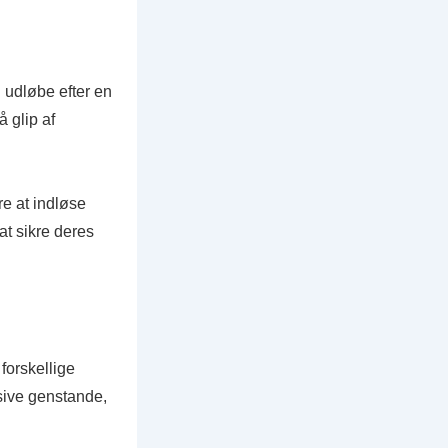
 udløbe efter en
å glip af
re at indløse
 at sikre deres
forskellige
sive genstande,