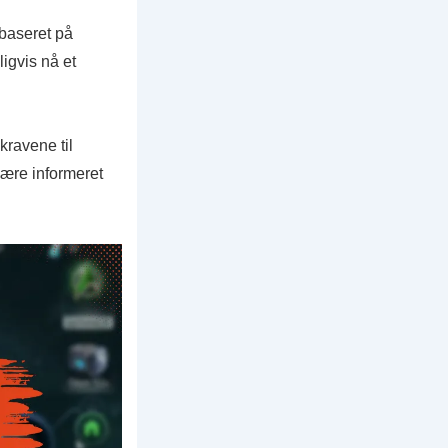
 baseret på
ligvis nå et
kravene til
være informeret