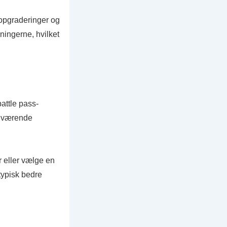
sopgraderinger og
ningerne, hvilket
attle pass-
nuværende
r eller vælge en
typisk bedre