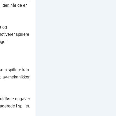
, der, når de er
r og
otiverer spillere
nger.
 som spillere kan
play-mekanikker,
uldførte opgaver
agerede i spillet.