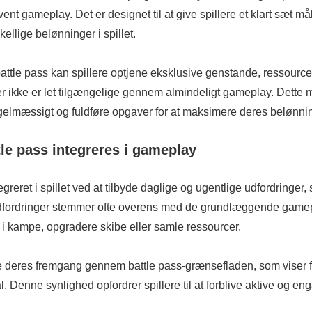
nt gameplay. Det er designet til at give spillere et klart sæt mål
skellige belønninger i spillet.
battle pass kan spillere optjene eksklusive genstande, ressource
r ikke er let tilgængelige gennem almindeligt gameplay. Dette m
regelmæssigt og fuldføre opgaver for at maksimere deres belønni
le pass integreres i gameplay
egreret i spillet ved at tilbyde daglige og ugentlige udfordringer,
udfordringer stemmer ofte overens med de grundlæggende game
 i kampe, opgradere skibe eller samle ressourcer.
ge deres fremgang gennem battle pass-grænsefladen, som viser f
. Denne synlighed opfordrer spillere til at forblive aktive og eng