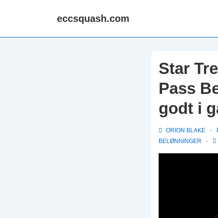
↓
eccsquash.com
Skip
to
Main
Content
Star Tr
Pass Be
godt i 
ORION BLAKE
BELØNNINGER