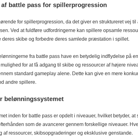
af battle pass for spillerprogression
ørende for spillerprogression, da det giver en struktureret vej til
en. Ved at fuldføre udfordringerne kan spillere opsamle ressour
deres skibe og forbedre deres samlede præstation i spillet.
ønningerne fra battle pass have en betydelig indflydelse på en s
 mulighed for at få adgang til skibe og ressourcer af højere nivea
gennem standard gameplay alene. Dette kan give en mere konk
d andre spillere.
er belønningssystemet
t inden for battle pass er opdelt i niveauer, hvilket betyder, at 
efterhånden som de avancerer gennem forskellige niveauer. Hver
g af ressourcer, skibsopgraderinger og eksklusive genstande.