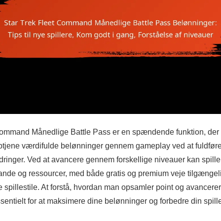
Command Månedlige Battle Pass er en spændende funktion, der g
optjene værdifulde belønninger gennem gameplay ved at fuldføre 
ringer. Ved at avancere gennem forskellige niveauer kan spiller
ande og ressourcer, med både gratis og premium veje tilgængeli
spillestile. At forstå, hvordan man opsamler point og avancer
sentielt for at maksimere dine belønninger og forbedre din spill