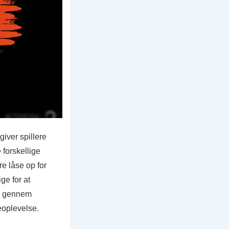
iver spillere
forskellige
e låse op for
ge for at
er gennem
eoplevelse.