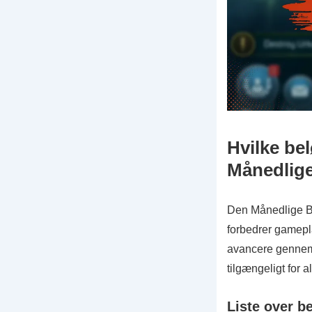
Hvilke bel
Månedlige
Den Månedlige Ba
forbedrer gamepl
avancere gennem 
tilgængeligt for al
Liste over b