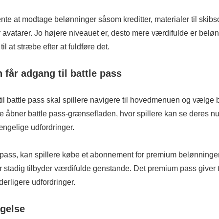
ente at modtage belønninger såsom kreditter, materialer til skib
r avatarer. Jo højere niveauet er, desto mere værdifulde er beløn
til at stræbe efter at fuldføre det.
får adgang til battle pass
til battle pass skal spillere navigere til hovedmenuen og vælge b
e åbner battle pass-grænsefladen, hvor spillere kan se deres 
ængelige udfordringer.
e pass, kan spillere købe et abonnement for premium belønninge
er stadig tilbyder værdifulde genstande. Det premium pass giver 
erligere udfordringer.
agelse