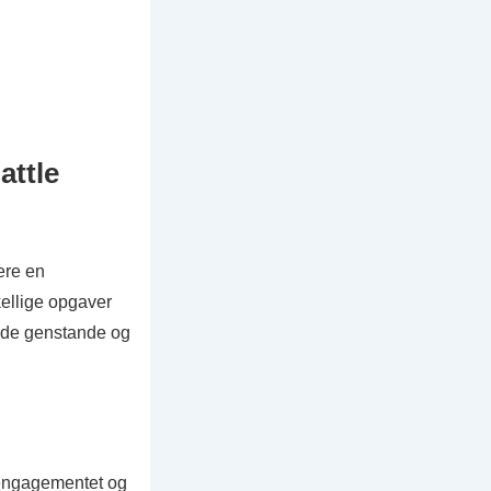
attle
lere en
kellige opgaver
ulde genstande og
rengagementet og