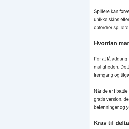
Spillere kan forv
unikke skins elle
opfordrer spillere 
Hvordan man 
For at få adgang 
muligheden. Dett
fremgang og tilg
Når de er i battl
gratis version, d
belønninger og yd
Krav til delt