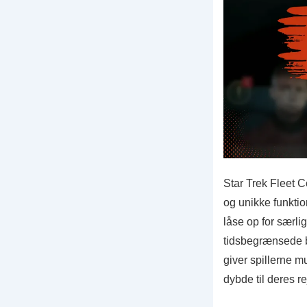
Star Trek Fleet 
og unikke funktio
låse op for særl
tidsbegrænsede be
giver spillerne mu
dybde til deres rej