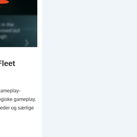
Fleet
gameplay-
tegiske gameplay.
heder og særlige