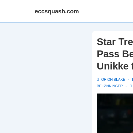
↓
eccsquash.com
Skip
to
Main
Content
Star Tr
Pass Be
Unikke 
ORION BLAKE
BELØNNINGER