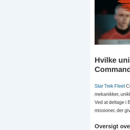
Hvilke uni
Command’
Star Trek Fleet
Co
mekanikker, unik
Ved at deltage i 
missioner, der g
Oversigt ov