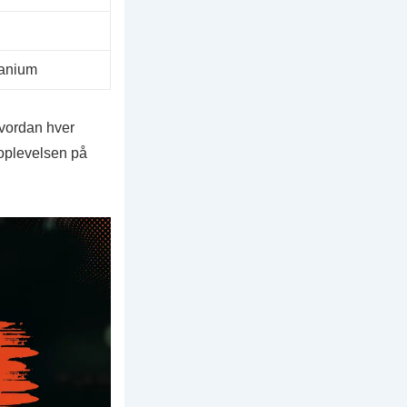
tanium
hvordan hver
oplevelsen på