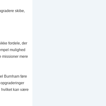
pgradere skibe,
ikke fordele, der
sempel mulighed
øre missioner mere
el Burnham føre
e opgraderinger
, hvilket kan være