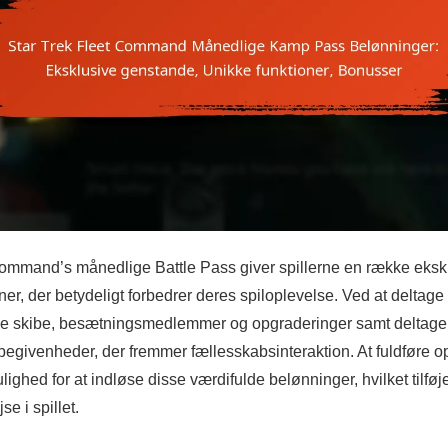
Command’s månedlige Battle Pass giver spillerne en række eks
ner, der betydeligt forbedrer deres spiloplevelse. Ved at deltage
ige skibe, besætningsmedlemmer og opgraderinger samt deltage 
givenheder, der fremmer fællesskabsinteraktion. At fuldføre opg
lighed for at indløse disse værdifulde belønninger, hvilket tilføje
se i spillet.