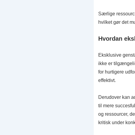
Særlige ressource
hvilket gør det mul
Hvordan eks
Eksklusive gensta
ikke er tilgænge
for hurtigere udfo
effektivt.
Derudover kan a
til mere succesf
og ressourcer, de
kritisk under ko