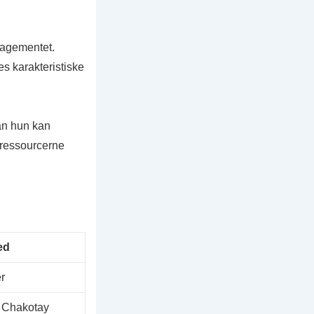
gagementet.
s karakteristiske
an hun kan
 ressourcerne
ed
r
Chakotay