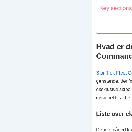
Key sections 
Hvad er d
Command’
Star Trek Fleet
genstande, der f
eksklusive skibe
designet til at be
Liste over e
Denne måned kan s