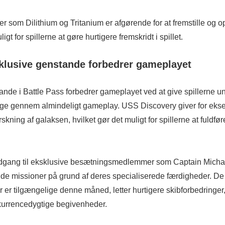
r som Dilithium og Tritanium er afgørende for at fremstille og o
igt for spillerne at gøre hurtigere fremskridt i spillet.
klusive genstande forbedrer gameplayet
nde i Battle Pass forbedrer gameplayet ved at give spillerne un
lige gennem almindeligt gameplay. USS Discovery giver for ek
rskning af galaksen, hvilket gør det muligt for spillerne at fuldf
dgang til eksklusive besætningsmedlemmer som Captain Micha
ulde missioner på grund af deres specialiserede færdigheder. D
r er tilgængelige denne måned, letter hurtigere skibforbedringer
nkurrencedygtige begivenheder.