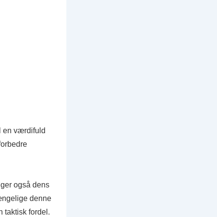
l en værdifuld
forbedre
 øger også dens
lgængelige denne
 taktisk fordel.