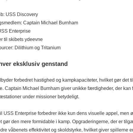
kib: USS Discovery
gsmedlem: Captain Michael Burnham
 USS Enterprise
 til skibets ydeevne
urcer: Dilithium og Tritanium
hver eksklusiv genstand
byder forbedret hastighed og kampkapaciteter, hvilket gør det ti
e. Captain Michael Burnham giver unikke færdigheder, der kan 
stationer under missioner betydeligt.
til USS Enterprise forbedrer ikke kun dens visuelle appel, men
lket gør den mere formidable i kamp. Opgraderingerne, der er ti
e våbenets effektivitet og skoldstyrke, hvilket giver spillerne en