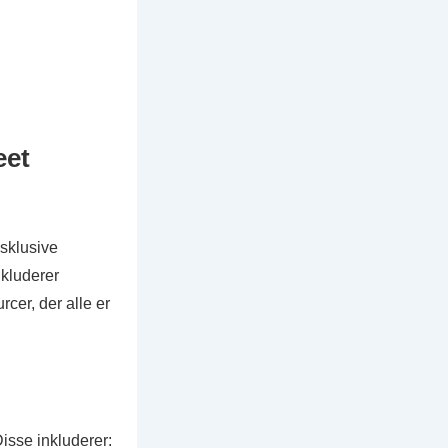
eet
ksklusive
nkluderer
cer, der alle er
Disse inkluderer: