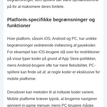
på for at maksimere deres fordele.
Platform-specifikke begrænsninger og
funktioner
Hver platform, såsom iOS, Android og PC, har unikke
begrænsninger vedrørende indløsning af gavekoder.
For eksempel kan iOS-brugere stå over for restriktioner
på visse typer koder på grund af App Store-politikker,
mens Android-brugere ofte har mere fleksibilitet. PC-
spillere kan finde ud af, at nogle koder er eksklusive for
mobile platforme.
Derudover kan metoden til at indtaste koder variere.
Mobile platforme kræver typisk, at brugerne navigerer
gennem in-game menuer, mens PC-brugere måske