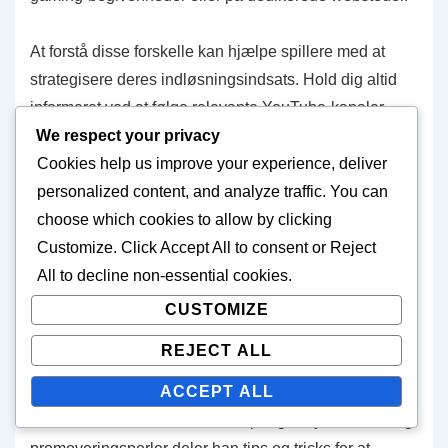
At forstå disse forskelle kan hjælpe spillere med at
strategisere deres indløsningsindsats. Hold dig altid
informeret ved at følge relevante YouTube-kanaler,
We respect your privacy
Discord-servere og fællesskabsfora, der fokuserer på
Cookies help us improve your experience, deliver
Star Trek Fleet Command for de seneste tips og
personalized content, and analyze traffic. You can
kodefrigivelser.
choose which cookies to allow by clicking
Customize
. Click
Accept All
to consent or
Reject
All
to decline non-essential cookies.
About
Orion Blake
CUSTOMIZE
REJECT ALL
En passioneret gamer og Star Trek-entusiast, Orion
ACCEPT ALL
Blake dykker ned i universet af Star Trek Fleet
Command. Med en evne til at opdage skjulte skatte og