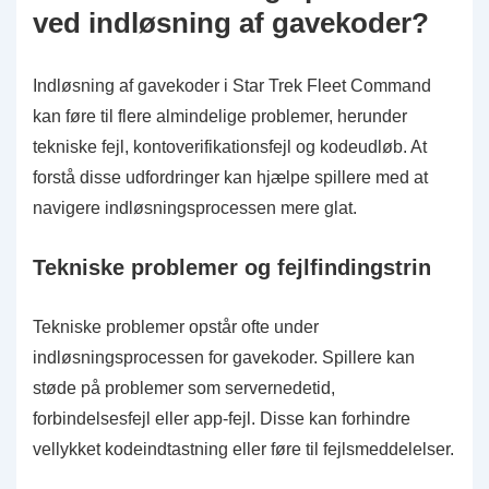
ved indløsning af gavekoder?
Indløsning af gavekoder i Star Trek Fleet Command
kan føre til flere almindelige problemer, herunder
tekniske fejl, kontoverifikationsfejl og kodeudløb. At
forstå disse udfordringer kan hjælpe spillere med at
navigere indløsningsprocessen mere glat.
Tekniske problemer og fejlfindingstrin
Tekniske problemer opstår ofte under
indløsningsprocessen for gavekoder. Spillere kan
støde på problemer som servernedetid,
forbindelsesfejl eller app-fejl. Disse kan forhindre
vellykket kodeindtastning eller føre til fejlsmeddelelser.