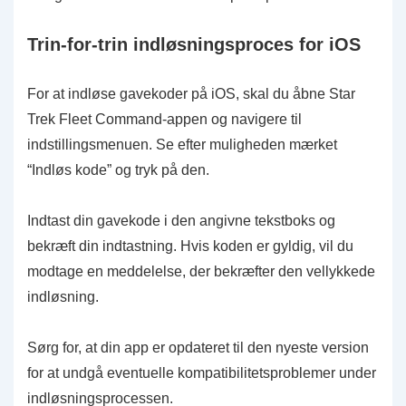
Trin-for-trin indløsningsproces for iOS
For at indløse gavekoder på iOS, skal du åbne Star
Trek Fleet Command-appen og navigere til
indstillingsmenuen. Se efter muligheden mærket
“Indløs kode” og tryk på den.
Indtast din gavekode i den angivne tekstboks og
bekræft din indtastning. Hvis koden er gyldig, vil du
modtage en meddelelse, der bekræfter den vellykkede
indløsning.
Sørg for, at din app er opdateret til den nyeste version
for at undgå eventuelle kompatibilitetsproblemer under
indløsningsprocessen.