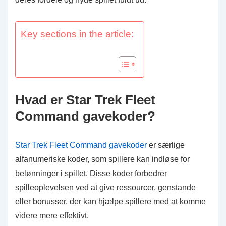
Key sections in the article:
Hvad er Star Trek Fleet
Command gavekoder?
Star Trek Fleet Command gavekoder
er særlige
alfanumeriske koder, som spillere kan indløse for
belønninger i spillet. Disse koder forbedrer
spilleoplevelsen ved at give ressourcer, genstande
eller bonusser, der kan hjælpe spillere med at komme
videre mere effektivt.