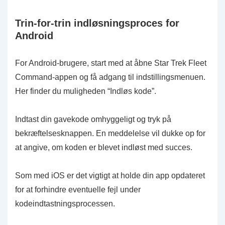
Trin-for-trin indløsningsproces for
Android
For Android-brugere, start med at åbne Star Trek Fleet
Command-appen og få adgang til indstillingsmenuen.
Her finder du muligheden “Indløs kode”.
Indtast din gavekode omhyggeligt og tryk på
bekræftelsesknappen. En meddelelse vil dukke op for
at angive, om koden er blevet indløst med succes.
Som med iOS er det vigtigt at holde din app opdateret
for at forhindre eventuelle fejl under
kodeindtastningsprocessen.