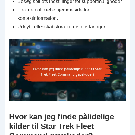
Besøg spillets indstillinger for supportmuligheder.
Tjek den officielle hjemmeside for
kontaktinformation.
Udnyt fællesskabsfora for delte erfaringer.
Hvor kan jeg finde pålidelige
kilder til Star Trek Fleet