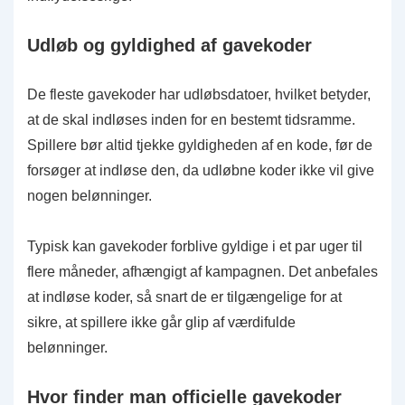
Udløb og gyldighed af gavekoder
De fleste gavekoder har udløbsdatoer, hvilket betyder,
at de skal indløses inden for en bestemt tidsramme.
Spillere bør altid tjekke gyldigheden af en kode, før de
forsøger at indløse den, da udløbne koder ikke vil give
nogen belønninger.
Typisk kan gavekoder forblive gyldige i et par uger til
flere måneder, afhængigt af kampagnen. Det anbefales
at indløse koder, så snart de er tilgængelige for at
sikre, at spillere ikke går glip af værdifulde
belønninger.
Hvor finder man officielle gavekoder