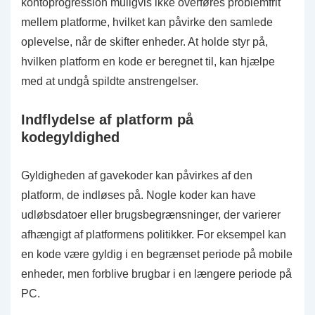
kontoprogression muligvis ikke overføres problemfrit
mellem platforme, hvilket kan påvirke den samlede
oplevelse, når de skifter enheder. At holde styr på,
hvilken platform en kode er beregnet til, kan hjælpe
med at undgå spildte anstrengelser.
Indflydelse af platform på
kodegyldighed
Gyldigheden af gavekoder kan påvirkes af den
platform, de indløses på. Nogle koder kan have
udløbsdatoer eller brugsbegrænsninger, der varierer
afhængigt af platformens politikker. For eksempel kan
en kode være gyldig i en begrænset periode på mobile
enheder, men forblive brugbar i en længere periode på
PC.